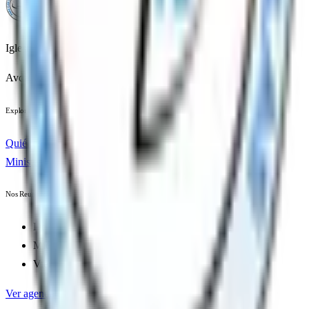
Camino de Paz
Iglesia Evangélica Camino de Paz
Avda. Santa Ana 9, Tudela, Navarra
Explora
Quiénes Somos
Sermones Recientes
Nuestros
Ministerios
Contáctanos
Nos Reunimos
Domingos
11:00 AM
Miércoles
8:00 PM
Viernes
8:00 PM
Ver agenda completa →