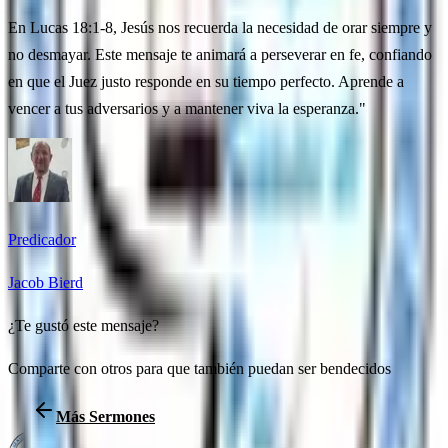
En Lucas 18:1-8, Jesús nos recuerda la necesidad de orar siempre y
no desmayar. Este mensaje te animará a perseverar en fe, confiando
en que el Juez justo responde en su tiempo perfecto. Aprende a
vencer a tus adversarios y a mantener viva la esperanza."
Predicador
Jacob Bierd
¿Te gustó este mensaje?
Comparte con otros para que también puedan ser bendecidos
Más Sermones