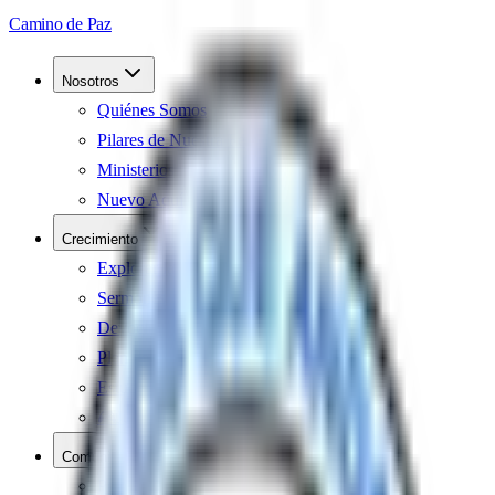
Camino de Paz
Nosotros
Quiénes Somos
Pilares de Nuestra Fe
Ministerios
Nuevo Aquí
Crecimiento
Explorar la Biblia
Sermones
Devocional
Plan de Lectura Anual
Estudios Bíblicos
🎮
Juego Bíblico
Comunidad
Petición de Oración