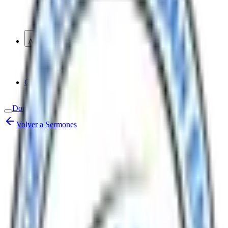
Muro de Oración
Blog
Agenda
Calendario Semanal
Próximos Eventos
Contacto
Donaciones
Volver a Sermones