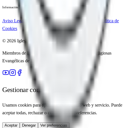
Información
Aviso Legal
Política de Privacidad
Política de Ofrendas
Política de
Cookies
©
2026
Iglesia Evangélica Camino de Paz.
Miembros de
FEREDE
(Federación de Entidades Religiosas
Evangélicas de España)
Gestionar consentimiento
Usamos cookies para optimizar nuestro sitio web y servicio. Puede
aceptar todas, rechazar o configurar sus preferencias.
Aceptar
Denegar
Ver preferencias